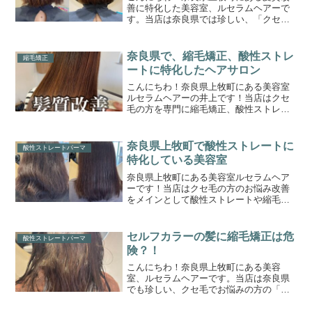
善に特化した美容室、ルセラムヘアーで
す。当店は奈良県では珍しい、「クセ毛
の髪質改善専門美容室」です。このブロ
グまでたどり着いたゲスト様に少しでも
お役立ちできれば嬉しく思います。ひと
奈良県で、縮毛矯正、酸性ストレ
縮毛矯正
りひとりに合わせた、オー...
ートに特化したヘアサロン
こんにちわ！奈良県上牧町にある美容室
ルセラムヘアーの井上です！当店はクセ
毛の方を専門に縮毛矯正、酸性ストレー
トに特化したヘアサロンです。クセ毛で
お悩みの方に少しでもご参考になれれば
と思っております。時期を問わずクセ毛
奈良県上牧町で酸性ストレートに
酸性ストレートパーマ
にお悩み方は多く、当店に...
特化している美容室
奈良県上牧町にある美容室ルセラムヘア
ーです！当店はクセ毛の方のお悩み改善
をメインとして酸性ストレートや縮毛矯
正、髪質改善に、専門特化しているヘア
サロンです。ただ真っすぐにするだけで
はなく、柔らかみのあるデザイン性のス
セルフカラーの髪に縮毛矯正は危
酸性ストレートパーマ
トレートヘアピンピンにならない縮毛矯
険？！
正など。クセ毛や、うねる髪を改善して
お手入れが簡単になる髪型をご提案して
こんにちわ！奈良県上牧町にある美容
おります。お悩みをお持ちの方に少しで
室、ルセラムヘアーです。当店は奈良県
もご参考になれればと思います…
でも珍しい、クセ毛でお悩みの方の「ク
セ毛改善、特化型の美容室」です。この
ブログまでたどり着いた方々に少しでも