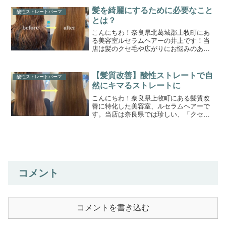
お役立ちできれば嬉しく思います。本日
髪を綺麗にするために必要なこと
酸性ストレートパーマ
のゲスト様のご紹介です。縮...
とは？
こんにちわ！奈良県北葛城郡上牧町にあ
る美容室ルセラムヘアーの井上です！当
店は髪のクセ毛や広がりにお悩みのある
方のクセ毛特化型ヘアサロンですクセ毛
やうねりでお困りの方に少しでもご参考
になれればと思います。さて髪を綺麗に
【髪質改善】酸性ストレートで自
酸性ストレートパーマ
見せるために必要なことと...
然にキマるストレートに
こんにちわ！奈良県上牧町にある髪質改
善に特化した美容室、ルセラムヘアーで
す。当店は奈良県では珍しい、「クセ毛
の髪質改善専門美容室」です。このブロ
グまでたどり着いたゲスト様に少しでも
お役立ちできれば嬉しく思います。ひと
りひとりに合わせた、オー...
コメント
コメントを書き込む