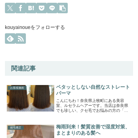
kouyainoueをフォローする
関連記事
ペタッとしない自然なストレート
お客様施術
パーマ
こんにちわ！奈良県上牧町にある美容
室、ルセラムヘアーです。当店は奈良県
でも珍しい、クセ毛でお悩みの方の「ク
セ毛対策、特化型の美容室」です。この
ブログまでたどり着いた方々に少しでも
お役立ちできれば嬉しく思います。縮毛
梅雨到来！髪質改善で湿度対策、
縮毛矯正
矯正や酸性ストレートについ...
まとまりのある髪へ