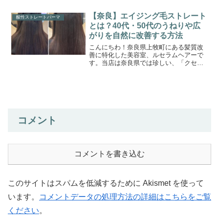
ログまでたどり着いたゲスト様に少しで
もお役立ちできれば嬉しく思います。ひ
【奈良】エイジング毛ストレート
酸性ストレートパーマ
とりひとりに合わせた、オ...
とは？40代・50代のうねりや広
がりを自然に改善する方法
こんにちわ！奈良県上牧町にある髪質改
善に特化した美容室、ルセラムヘアーで
す。当店は奈良県では珍しい、「クセ毛
の髪質改善専門美容室」です。このブロ
グまでたどり着いたゲスト様に少しでも
お役立ちできれば嬉しく思います。ひと
りひとりに合わせた、オー...
コメント
コメントを書き込む
このサイトはスパムを低減するために Akismet を使って
います。
コメントデータの処理方法の詳細はこちらをご覧
ください
。