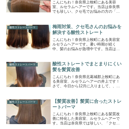
こんにちわ！奈良県上牧町にある美容
室、ルセラムヘアーです。当店は奈良県
でも珍しい、クセ毛でお悩みの方の「ク
セ毛対策、特化型の美容室」です。この
ブログまでたどり着いた方々に少しでも
お役立ちできれば嬉しく思います。とう
梅雨対策、クセ毛さんのお悩みを
酸性ストレートパーマ
とう、梅雨が到来しましたね...
解決する酸性ストレート
こんにちわ！奈良県上牧町にある美容室
ルセラムヘアーです。暑い時期が続く
中、髪のお悩みが急増中です。当店はク
セ毛の方をメインとした縮毛矯正、酸性
ストレートを専門的にさせて頂いており
ます。クセ毛さん、うねり髪さんでお悩
酸性ストレートでまとまりにくい
酸性ストレートパーマ
みをお持ちの方に少しでもお役立ちでき
髪を髪質改善
れば嬉しく思います。
こんにちわ！奈良県北葛城郡上牧町にあ
る美容室、ルセラムヘアーの井上です！
さて、今日から12月に入りまして、、残
すところ１か月となりました。独立して
から１年と半年程経って、ありがたいこ
とにたくさんのお客様にお越しいただけ
【髪質改善】髪質に合ったストレ
酸性ストレートパーマ
ておりますm(__)m...
ートパーマ
こんにちわ！奈良県上牧町にある髪質改
善に特化した美容室、ルセラムヘアーで
す。当店は奈良県では珍しい、「クセ毛
と髪質改善の専門美容室」です。このブ