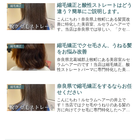
お役立ちできれば嬉しく思います。さ
縮毛矯正と酸性ストレートはどう
縮毛矯正
て、それでは本日のブログ内容...
違う？簡単にご説明します。
こんにちわ！奈良県上牧町にある髪質改
善に特化した美容室、ルセラムヘアーで
す。当店は奈良県では珍しい、「クセ毛
と髪質改善の専門美容室」です。このブ
ログまでたどり着いたゲスト様に少しで
もお役立ちできれば嬉しく思います。ひ
縮毛矯正でクセ毛さん、うねる髪
縮毛矯正
とりひとりに合わせた、オ...
をお悩み改善
奈良県北葛城郡上牧町にある美容室ルセ
ラムヘアーのです！当店は縮毛矯正、酸
性ストレートパーマに専門特化した美容
室です。クセ毛さん、うねり髪、広がる
髪質、毎日のストレートアイロンから解
放します！縮毛矯正や酸性ストレートパ
奈良県で縮毛矯正をするならお任
縮毛矯正
ーマは毎日のお手入れを簡単に、楽にし
せください
てくれて時短になります。
こんにちわ！ルセラムヘアーの井上で
す！当店ではクセ毛やうねりのある髪の
方に向けてクセ毛に専門特化したヘアサ
ロンです。縮毛矯正、酸性ストレートを
メインにクセ毛の方に少しでもご参考に
なれればと思います。