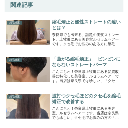
関連記事
縮毛矯正と酸性ストレートの違い
縮毛矯正
とは？
奈良県でも出来る、話題の美髪ストレー
ト。上牧町にある美容室ルセラムヘアー
です。クセ毛でお悩みのある方に縮毛矯
正と酸性ストレートパーマのご提案をし
ております。髪質的にどちらが向いてい
るのか？そういったお悩みにマンツーマ
「曲がる縮毛矯正」 ピンピンに
縮毛矯正
ンで解決致します
ならないストレートパーマ
こんにちわ！奈良県上牧町にある髪質改
善に特化した美容室、ルセラムヘアーで
す。当店は奈良県では珍しい、「クセ毛
と髪質改善の専門美容室」です。このブ
ログまでたどり着いたゲスト様に少しで
もお役立ちできれば嬉しく思います。今
波打つクセ毛ほどのクセ毛を縮毛
縮毛矯正
回のブログはストレートパ...
矯正で改善する
こんにちわ！奈良県上牧町にある美容
室、ルセラムヘアーです。当店は奈良県
でも珍しい、クセ毛でお悩みの方の「ク
セ毛対策、特化型の美容室」です。この
ブログまでたどり着いた方々に少しでも