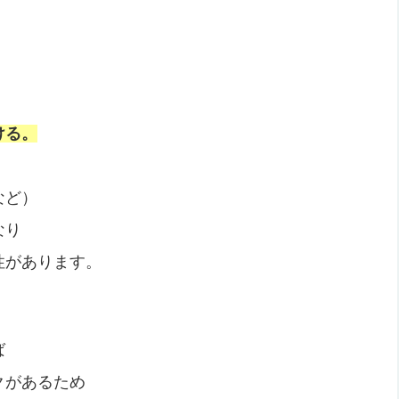
ける。
など）
なり
性があります。
ば
クがあるため