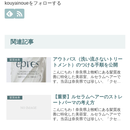
kouyainoueをフォローする
関連記事
アウトバス（洗い流さないトリー
髪質改善
トメント）のつける手順を公開
こんにちわ！奈良県上牧町にある髪質改
善に特化した美容室、ルセラムヘアーで
す。当店は奈良県では珍しい、「クセ毛
の髪質改善専門美容室」です。このブロ
グまでたどり着いたゲスト様に少しでも
お役立ちできれば嬉しく思います。ひと
【重要】ルセラムヘアーのストレ
髪質改善
りひとりに合わせた、オー...
ートパーマの考え方
こんにちわ！奈良県上牧町にある髪質改
善に特化した美容室、ルセラムヘアーで
す。当店は奈良県では珍しい、「クセ毛
の髪質改善専門美容室」です。このブロ
グまでたどり着いたゲスト様に少しでも