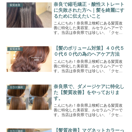
お役立ちできれば嬉しく思います。ひと
奈良で縮毛矯正・酸性ストレート
髪質改善
りひとりに合わせた、オー...
に失敗された方へ｜髪を綺麗にす
るために伝えたいこと
こんにちわ！奈良県上牧町にある髪質改
善に特化した美容室、ルセラムヘアーで
す。当店は奈良県では珍しい、「クセ毛
の髪質改善専門美容室」です。このブロ
グまでたどり着いたゲスト様に少しでも
お役立ちできれば嬉しく思います。ひと
【髪のボリューム対策】４０代５
髪質改善
りひとりに合わせた、オー...
０代６０代の為のヘアケア方法
こんにちわ！奈良県上牧町にある髪質改
善に特化した美容室、ルセラムヘアーで
す。当店は奈良県では珍しい、「クセ毛
の髪質改善専門美容室」です。このブロ
グまでたどり着いたゲスト様に少しでも
お役立ちできれば嬉しく思います。ひと
奈良県で、ダメージケアに特化し
カラー施術
りひとりに合わせた、オー...
た【髪質改善】をやっておりま
す。
こんにちわ！奈良県上牧町にある髪質改
善に特化した美容室、ルセラムヘアーで
す。当店は奈良県では珍しい、「クセ毛
と髪質改善の専門美容室」です。このブ
ログまでたどり着いたゲスト様に少しで
もお役立ちできれば嬉しく思います。髪
【髪質改善】マグネットカラーっ
カラー施術