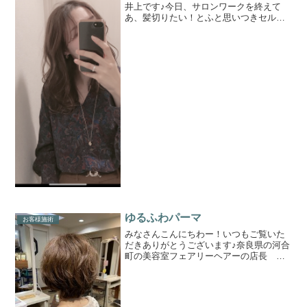
井上です♪今日、サロンワークを終えて
あ、髪切りたい！とふと思いつきセルフ
カットしたんですね(*'ω'*)ちょっとだけや
し、いいか！って思いながら切り進め
て、鏡を見たら、、、、、、、、、やっ
ぱりだめですねｗ...
ゆるふわパーマ
お客様施術
みなさんこんにちわー！いつもご覧いた
だきありがとうございます♪奈良県の河合
町の美容室フェアリーヘアーの店長 井
上です(^^)雨が降ったりんだり、晴れた
り。。変な天候が続いています(>_<)お車
でご来店の方々はお気をつけてお越しく
ださいませ♪...