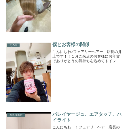
す。ムラサキシャンプーは色の補充と髪
のケアができる優れものです。ヘアケア
で美髪を目指しましょう！
僕とお客様の関係
その他
こんにちわ♪フェアリーヘアー 店長の井
上です！！１月ご来店のお客様にお年賀
でありがとうの気持ちを込めてトイレッ
トペーパー(笑)渡しております！！毎年お
年賀させていただいていますがハンドク
リームと検討しましたが人気のハンドク
リーム完売のため今...
バレイヤージュ、エアタッチ、ハ
お客様施術
イライト
こんにちわー！フェアリーヘアー店長の