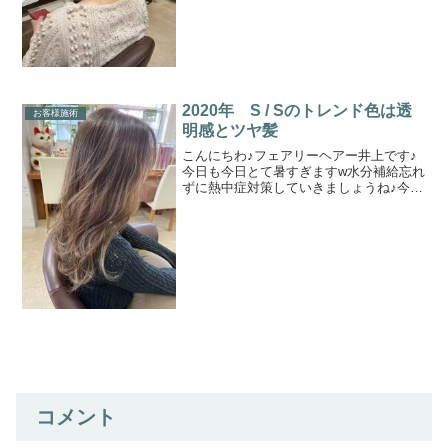
2020年 S / Sのトレンド色は透
お客様施術
明感とツヤ髪
こんにちわ♪フェアリーヘアー井上です♪
今日も今日とて暑すぎますw水分補給忘れ
ずに熱中症対策していきましょうね♪今年
で僕は３０歳になり、美容師始めて早12
年w気持ちを入れ替えて美容にしっかり力
を入れていきたいと思っています♪先ずは
お肌から。美...
コメント