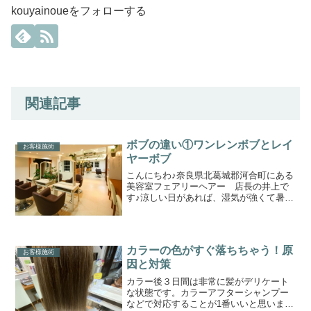
kouyainoueをフォローする
関連記事
ボブの違い①ワンレンボブとレイ
お客様施術
ヤーボブ
こんにちわ♪奈良県北葛城郡河合町にある
美容室フェアリーヘアー 店長の井上で
す♪涼しい日があれば、湿気が強くて暑い
日もありますが皆様、体調はいかがお過
ごしでしょうか？m(__)mこまめな水分補
給をしながら暑い夏を乗り越えていきま
しょうね♪もち...
カラーの色がすぐ落ちちゃう！原
お客様施術
因と対策
カラー後３日間は非常に髪がデリケート
な状態です。カラーアフターシャンプー
などで対応することが1番いいと思いま