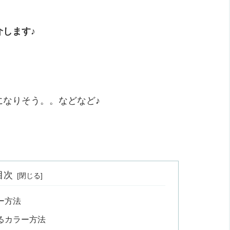
します♪
。
になりそう。。などなど♪
目次
ー方法
るカラー方法