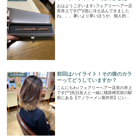
おはようございます♪フェアリーヘアー店
長井上です(^^)/急に冷え込んできました
ね。。。暑いより寒いほうが、個人的に
は好きですが朝が弱くなってしまいませ
んか？(笑まだまだ新型コロナウイルス流
行っているので体調管理気を付けてやっ
ていかないとで...
前回はハイライト！その後のカラ
お客様施術
ーってどうしていますか？
こんにちわ♪フェアリーヘアー店長の井上
です(^^)先日友人と一緒に橿原神宮前の駅
前にある【アノラーメン製作所】にいっ
てきました♪この橿原店は２号店であり、
本店？は富雄の駅近くにあって、以前そ
ちらに食べに行ったときに衝撃的に美味
しすぎてｗｗで...