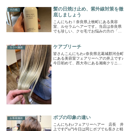
髪の日焼け止め、紫外線対策を徹
その他
底しましょう
こんにちわ！奈良県上牧町にある美容
室、ルセラムヘアーです。当店は奈良県
でも珍しい、クセ毛でお悩みの方の「ク
セ毛対策、特化型の美容室」です。この
ブログまでたどり着いた方々に少しでも
お役立ちできれば嬉しく思います。今日
ケアブリーチ
カラー施術
は短編すぎるブログ内容です...
皆さんこんにちわ♪奈良県北葛城郡河合町
にある美容室フェアリーヘアの井上です♪
今日初めて、西大寺にある湘南クリニッ
クにて脱毛をしてきました〜〜〜結構痛
いと聞いていたのですが、、、めちゃく
ちゃ痛かったですwwでも回数重ねるごと
にマシになってくる...
ボブの印象の違い
お客様施術
こんにちわ♪フェアリーヘアー 店長 井
上です(*'ω'*)今日は同じボブでも長さと軽