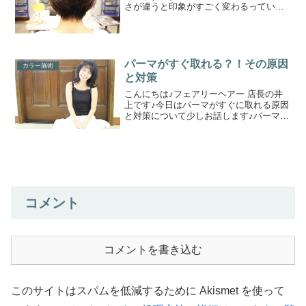
さが違うと印象がすごく変わるっていう
お話です♪人によって、似合うスタイルや
似合わないスタイルってあると思います
(*'ω'*)性格に言うと、好きか好きじゃな
い...
パーマがすぐ取れる？！その原因
カラー施術
と対策
こんにちは♪フェアリーヘアー 店長の井
上です♪今日はパーマがすぐに取れる原因
と対策について少しお話します♪パーマを
かけたことある人は経験あるかもしれま
せんが髪質によって取れやすい、取れに
くいと言ったことが起きる場合がありま
す。パーマを当てて...
コメント
コメントを書き込む
このサイトはスパムを低減するために Akismet を使って