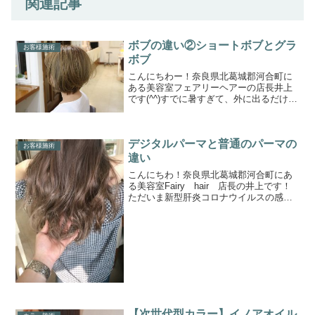
関連記事
ボブの違い②ショートボブとグラ
お客様施術
ボブ
こんにちわー！奈良県北葛城郡河合町に
ある美容室フェアリーヘアーの店長井上
です(^^)すでに暑すぎて、外に出るだけで
体力を奪われておりますww水分とらない
といけませんが、アイスコーヒーばかり
摂ってしまうのは本能なのでしょうかww
デジタルパーマと普通のパーマの
今日も今日とて...
お客様施術
違い
こんにちわ！奈良県北葛城郡河合町にあ
る美容室Fairy hair 店長の井上です！
ただいま新型肝炎コロナウイルスの感染
防止のためマスク着用で営業しておりま
すm(__)mなにより息苦しいけど、花粉症
対策にもなるため一石二鳥ですｗｗです
が、早く...
【次世代型カラー】イノアオイル