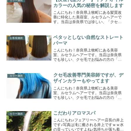
カラー施術
カラーの人気の秘密を解説します
こんにちわ！奈良県上牧町にある髪質改
善に特化した美容室、ルセラムヘアーで
す。当店は奈良県では珍しい、「クセ毛
の髪質改善専門美容室」です。このブロ
グまでたどり着いたゲスト様に少しでも
お役立ちできれば嬉しく思います。ひと
ペタッとしない自然なストレート
お客様施術
りひとりに合わせた、オー...
パーマ
こんにちわ！奈良県上牧町にある美容
室、ルセラムヘアーです。当店は奈良県
でも珍しい、クセ毛でお悩みの方の「ク
セ毛対策、特化型の美容室」です。この
ブログまでたどり着いた方々に少しでも
お役立ちできれば嬉しく思います。縮毛
クセ毛改善専門美容師ですが、デ
カラー施術
矯正や酸性ストレートについ...
ザインカラーもやってます
こんにちわ！奈良県上牧町にある美容
室、ルセラムヘアーです。当店は奈良県
でも珍しい、クセ毛でお悩みの方の「ク
セ毛対策、特化型の美容室」です。この
ブログまでたどり着いた方々に少しでも
お役立ちできれば嬉しく思います。僕は
こだわりアロマスパ
カラー施術
クセ毛対策に特化している美...
こんにちわ♪フェアリーヘアー店長の井上
です♪写真は滝に癒される井上ですｗｗ水
の音っていいですよね♪気持ちが落ち着く