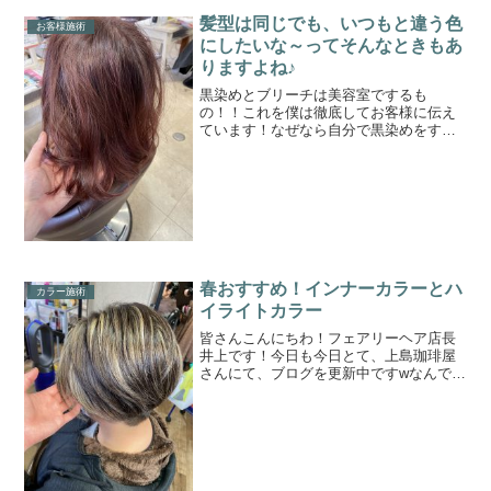
ログまでたどり着いたゲスト様に少しで
もお役立ちできれば嬉しく思います。当
髪型は同じでも、いつもと違う色
お客様施術
店では、ひとりひとりに合...
にしたいな～ってそんなときもあ
りますよね♪
黒染めとブリーチは美容室でするも
の！！これを僕は徹底してお客様に伝え
ています！なぜなら自分で黒染めをする
と次のカラーでとてもムラに染まること
が多いです！セルフで均一に塗れると問
題ありませんが、基本的には黒染め、ブ
リーチは美容室しましょう。
春おすすめ！インナーカラーとハ
カラー施術
イライトカラー
皆さんこんにちわ！フェアリーヘア店長
井上です！今日も今日とて、上島珈琲屋
さんにて、ブログを更新中ですwなんでか
お家で作業するよりも外へ出て色んな景
色や人を観ながらする方が落ち着くし捗
るんですよね♪皆さんもそういった場所だ
ったり環境ってありま...