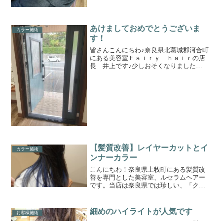
あけましておめでとうございま
カラー施術
す！
皆さんこんにちわ♪奈良県北葛城郡河合町
にある美容室Ｆａｉｒｙ ｈａｉｒの店
長 井上です♪少しおそくなりました
が、、あけましておめでとうございます♪
寒い日が連日続いていて、朝起きるのが
つらい時期ですが、、、本日は当店の地
域で成人式が開催される...
【髪質改善】レイヤーカットとイ
カラー施術
ンナーカラー
こんにちわ！奈良県上牧町にある髪質改
善を専門とした美容室、ルセラムヘアー
です。当店は奈良県では珍しい、「クセ
毛の髪質改善の専門美容室」です。この
ブログまでたどり着いたゲスト様に少し
でもお役立ちできれば嬉しく思います。
細めのハイライトが人気です
お客様施術
ひとりひとりに合わせた、...