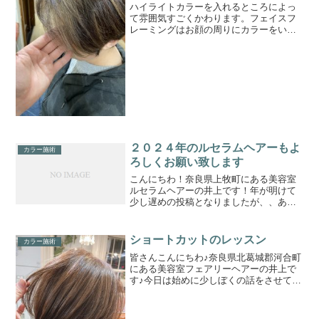
ハイライトカラーを入れるところによっ
て雰囲気すごくかわります。フェイスフ
レーミングはお顔の周りにカラーをいれ
ること。多彩な色でたくさん楽しめるよ
うになっているのでとてもオススメです♪
２０２４年のルセラムヘアーもよ
カラー施術
ろしくお願い致します
こんにちわ！奈良県上牧町にある美容室
ルセラムヘアーの井上です！年が明けて
少し遅めの投稿となりましたが、、あけ
ましておめでとうございます＼(^o^)／昨
年中はたくさんのお客様にご来店、お会
いすることが出来てすごく感謝しかない
ショートカットのレッスン
カラー施術
１年となりました。...
皆さんこんにちわ♪奈良県北葛城郡河合町
にある美容室フェアリーヘアーの井上で
す♪今日は始めに少しぼくの話をさせてく
ださい。僕は中学校、高校を普通に卒業
して美容学校を通信生として入学しまし
た。3年で卒業し、国家試験を受験。無事