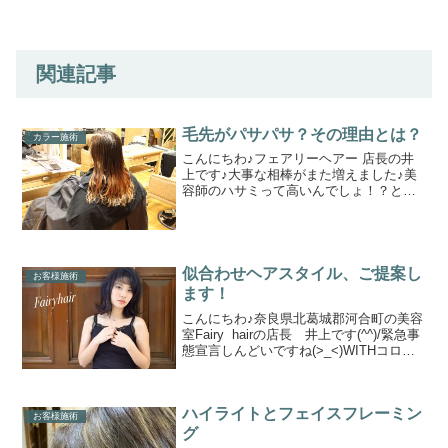
関連記事
毛先がパサパサ？その理由とは？
カラー施術
こんにちわ♪フェアリーヘアー 店長の井
上です♪大事な相棒がまた増えました♪美
容師のハサミって高いんでしょ！？と良
く言われますがピンキリです♪決して安く
はないお買い物ですがその価値はありま
す♪このハサミでたくさんの人を綺麗にす
ることができる。...
似合わせヘアスタイル、ご提案し
お客様施術
ます！
こんにちわ♪奈良県北葛城郡河合町の美容
室Fairy hairの店長 井上です(^^)/緊急事
態宣言しんどいですね(>_<)WITHコロナ
と言われているように、本当にコロナが
終息する日がくるのはかなり遠い話にな
るかもしれないですね。。でもそ...
ハイライトとフェイスフレーミン
お客様施術
グ