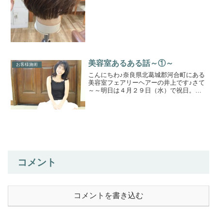
合格をして、免許取...
美容室あるある話～①～
お客様施術
こんにちわ♪奈良県北葛城郡河合町にある
美容室フェアリーヘアーの井上です♪さて
～～明日は４月２９日（水）で祝日。世
間はＧＷですよね♪新型コロナウイルスの
影響で緊急事態宣言中なので不要不急で
ないかぎりステイホームですよねｗｗ僕
は美容師なので休業...
コメント
コメントを書き込む