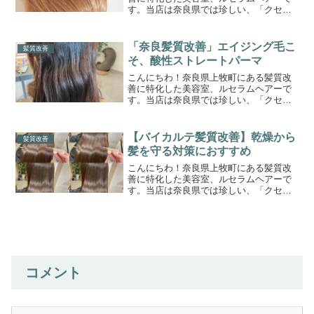
す。当店は奈良県では珍しい、「クセ毛
の髪質改善専門美容室」です。このブロ
グまでたどり着いたゲスト様に少しでも
お役立ちできれば嬉しく思います。ひと
「奈良髪質改善」エイジング毛こ
髪質改善
りひとりに合わせた、オー...
そ、酸性ストレートパーマ
こんにちわ！奈良県上牧町にある髪質改
善に特化した美容室、ルセラムヘアーで
す。当店は奈良県では珍しい、「クセ毛
と髪質改善の専門美容室」です。このブ
ログまでたどり着いたゲスト様に少しで
もお役立ちできれば嬉しく思います。ク
【バイカルテ髪質改善】乾燥から
髪質改善
セ毛で広がる、まとまらな...
髪を守る対策におすすめ
こんにちわ！奈良県上牧町にある髪質改
善に特化した美容室、ルセラムヘアーで
す。当店は奈良県では珍しい、「クセ毛
の髪質改善専門美容室」です。このブロ
グまでたどり着いたゲスト様に少しでも
お役立ちできれば嬉しく思います。ひと
りひとりに合わせた、オー...
コメント