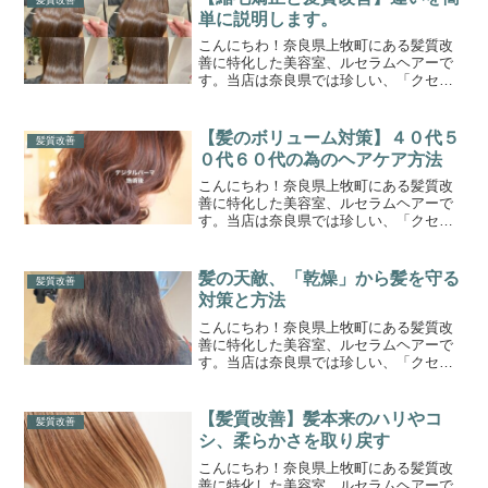
単に説明します。
こんにちわ！奈良県上牧町にある髪質改
善に特化した美容室、ルセラムヘアーで
す。当店は奈良県では珍しい、「クセ毛
と髪質改善の専門美容室」です。このブ
ログまでたどり着いたゲスト様に少しで
もお役立ちできれば嬉しく思います。当
【髪のボリューム対策】４０代５
髪質改善
店はひとりひとりに合わせ...
０代６０代の為のヘアケア方法
こんにちわ！奈良県上牧町にある髪質改
善に特化した美容室、ルセラムヘアーで
す。当店は奈良県では珍しい、「クセ毛
の髪質改善専門美容室」です。このブロ
グまでたどり着いたゲスト様に少しでも
お役立ちできれば嬉しく思います。ひと
髪の天敵、「乾燥」から髪を守る
髪質改善
りひとりに合わせた、オー...
対策と方法
こんにちわ！奈良県上牧町にある髪質改
善に特化した美容室、ルセラムヘアーで
す。当店は奈良県では珍しい、「クセ毛
の髪質改善専門美容室」です。このブロ
グまでたどり着いたゲスト様に少しでも
お役立ちできれば嬉しく思います。ひと
【髪質改善】髪本来のハリやコ
髪質改善
りひとりに合わせた、オー...
シ、柔らかさを取り戻す
こんにちわ！奈良県上牧町にある髪質改
善に特化した美容室、ルセラムヘアーで