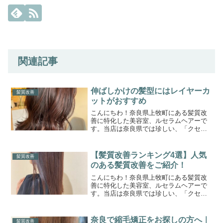
関連記事
伸ばしかけの髪型にはレイヤーカ
髪質改善
ットがおすすめ
こんにちわ！奈良県上牧町にある髪質改
善に特化した美容室、ルセラムヘアーで
す。当店は奈良県では珍しい、「クセ毛
の髪質改善専門美容室」です。このブロ
グまでたどり着いたゲスト様に少しでも
お役立ちできれば嬉しく思います。ひと
【髪質改善ランキング4選】人気
髪質改善
りひとりに合わせた、オー...
のある髪質改善をご紹介！
こんにちわ！奈良県上牧町にある髪質改
善に特化した美容室、ルセラムヘアーで
す。当店は奈良県では珍しい、「クセ毛
と髪質改善の専門美容室」です。このブ
ログまでたどり着いたゲスト様に少しで
もお役立ちできれば嬉しく思います。ひ
奈良で縮毛矯正をお探しの方へ｜
髪質改善