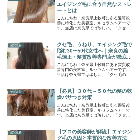
とりひとりに合わせた、オ...
エイジング毛に合う自然なストレ
ートとは
こんにちわ！奈良県上牧町にある髪質改
善に特化した美容室、ルセラムヘアーで
す。当店は奈良県では珍しい、「クセ毛
の髪質改善専門美容室」です。このブロ
グまでたどり着いたゲスト様に少しでも
お役立ちできれば嬉しく思います。ひと
クセ毛、うねり、エイジング毛で
髪質改善
りひとりに合わせた、オー...
悩む30〜50代女性へ｜奈良の縮
毛矯正・髪質改善専門店が徹底解
説
こんにちわ！奈良県上牧町にある髪質改
善専門の美容室、ルセラムヘアーです。
当店は奈良県では珍しい、「クセ毛の髪
質改善専門美容室」です。このブログま
でたどり着いたゲスト様に少しでもお役
立ちできれば嬉しく思います。ひとりひ
【必見】３０代～５０代の髪の乾
髪質改善
とりに合わせた、オーダー...
燥パサつき対策
こんにちわ！奈良県上牧町にある髪質改
善に特化した美容室、ルセラムヘアーで
す。当店は奈良県では珍しい、「クセ毛
の髪質改善専門美容室」です。このブロ
グまでたどり着いたゲスト様に少しでも
お役立ちできれば嬉しく思います。ひと
【プロの美容師が解説】エイジン
髪質改善
りひとりに合わせた、オー...
グ毛の原因と本質的な改善方法