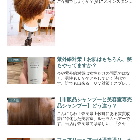
ご存知でしょうか？(笑)これインスタント
カレーですけどマジでプロクオリティな
んですwwこれはカレー好きにはたまらな
いと思います(°▽°)多分、どこにでも？？
売ってそう...
紫外線対策！お肌はもちろん、髪
その他
もやってますか？
今や紫外線対策は女性だけの問題ではな
く、男性もＵＶケアをしていく時代で
す。誰でも出来る、ＵＶ対策！スプレー
式でサーっと振りかけるだけでＯＫ！今
頑張ってやっているヘアケア、スキンケ
アは何十年後に意味を成してきます！美
【市販品シャンプーと美容室専売
その他
肌、美髪を目指しましょう！
品シャンプー】どう違う？
こんにちわ！奈良県上牧町にある髪質改
善に特化した美容室、ルセラムヘアーで
す。当店は奈良県では珍しい、「クセ毛
と髪質改善の専門美容室」です。このブ
ログまでたどり着いたゲスト様に少しで
もお役立ちできれば嬉しく思います。ひ