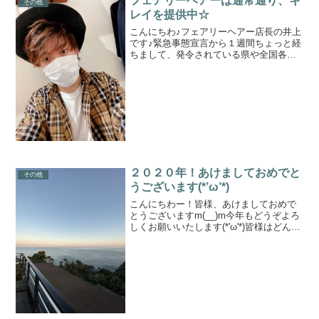
フェアリーヘアーは通常通り、キ
その他
とりひとりに合わせた、オ...
レイを提供中☆
こんにちわ♪フェアリーヘアー店長の井上
です♪緊急事態宣言から１週間ちょっと経
ちまして、発令されている県や全国各地
ではとても緊張した空気感となっていま
すよね(´;ω;｀)今、僕が住んでいる奈良県
ではまだ緊急事態宣言は出ておらず、美
容室を含め、...
２０２０年！あけましておめでと
その他
うございます(*’ω’*)
こんにちわー！皆様、あけましておめで
とうございますm(__)m今年もどうぞよろ
しくお願いいたします(*'ω'*)皆様はどんな
年末年始をお過ごしになられましたか
～？？僕、井上はお正月に毎年恒例、日
帰り弾丸ツアーにいってます( ﾟДﾟ)今回の
旅...