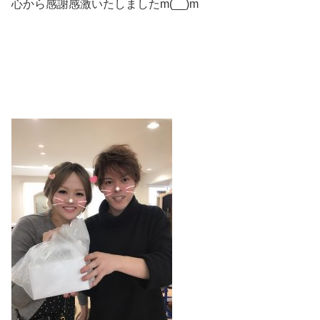
心から感謝感激いたしましたm(__)m