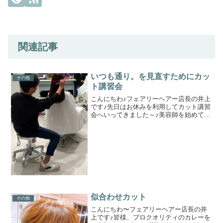
関連記事
いつも通り。を見直すためにカッ
その他
ト講習会
こんにちわ♪フェアリーヘアー店長の井上
です♪先日はお休みを利用してカット講習
会へいってきました～♪美容師を始めて早
１１年目スタイリストになって７年と陽
が経つのは早いものですね～スタイリス
ト成り立ての頃は、今よりももっと多く
の講習会へ参加して...
似合わせカット
その他
こんにちわ〜フェアリーヘアー店長の井
上です♪皆様、プロクオリティのカレーを